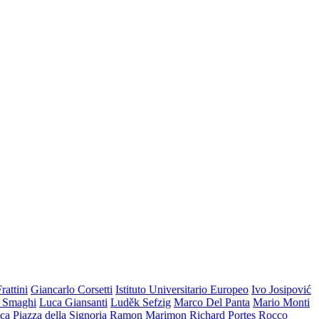
rattini
Giancarlo Corsetti
Istituto Universitario Europeo
Ivo Josipović
i Smaghi
Luca Giansanti
Luděk Sefzig
Marco Del Panta
Mario Monti
ica
Piazza della Signoria
Ramon Marimon
Richard Portes
Rocco