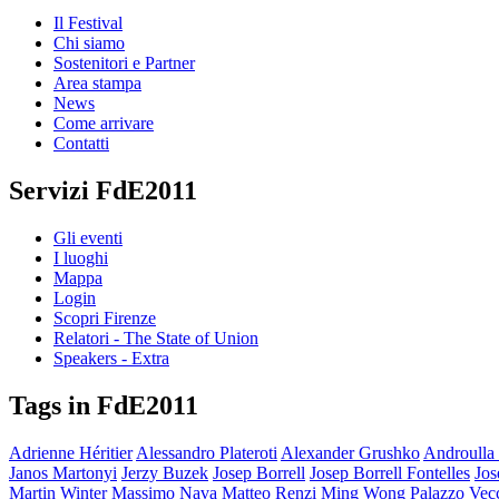
Il Festival
Chi siamo
Sostenitori e Partner
Area stampa
News
Come arrivare
Contatti
Servizi FdE2011
Gli eventi
I luoghi
Mappa
Login
Scopri Firenze
Relatori - The State of Union
Speakers - Extra
Tags in FdE2011
Adrienne Héritier
Alessandro Plateroti
Alexander Grushko
Androulla 
Janos Martonyi
Jerzy Buzek
Josep Borrell
Josep Borrell Fontelles
Jos
Martin Winter
Massimo Nava
Matteo Renzi
Ming Wong
Palazzo Vec