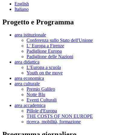
English
Italiano
Progetto e Programma
area istituzionale
Conferenza sullo Stato dell'Unione
L' Europa a Firenze
Padiglione Europa
Padiglione delle Nazioni
area didattica
L'Europa a scuola
Youth on the move
area economica
area culturale
Premio Galileo
Notte Blu
Eventi Culturali
area accademica
Pillole d'Europa
THE COSTS OF NON EUROPE
ricerca, mobilità, formazione
Programma giornaliero