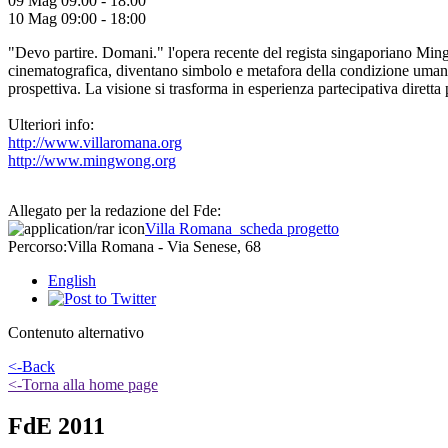
09 Mag
09:00
-
18:00
10 Mag
09:00
-
18:00
"Devo partire. Domani." l'opera recente del regista singaporiano Ming 
cinematografica, diventano simbolo e metafora della condizione umana.
prospettiva. La visione si trasforma in esperienza partecipativa diretta 
Ulteriori info:
http://www.villaromana.org
http://www.mingwong.org
Allegato per la redazione del Fde:
Villa Romana_scheda progetto
Percorso:
Villa Romana - Via Senese, 68
English
Contenuto alternativo
<-Back
<-Torna alla home page
FdE 2011