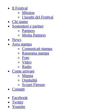
Il Festival
Mission
I luoghi del Festival
Chi siamo
Sostenitori e partner
Partners
Media Partners
News
Area stampa
Comunicati stampa
Rassegna stampa
Foto
Video
Radio
Come arrivare
Mappa
Ospitalità
Scopri Firenze
Contatti
Facebook
Twitter
Youtube