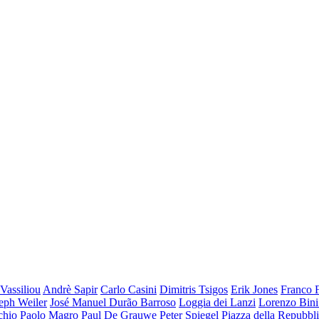
Vassiliou
Andrè Sapir
Carlo Casini
Dimitris Tsigos
Erik Jones
Franco F
eph Weiler
José Manuel Durão Barroso
Loggia dei Lanzi
Lorenzo Bin
chio
Paolo Magro
Paul De Grauwe
Peter Spiegel
Piazza della Repubbl