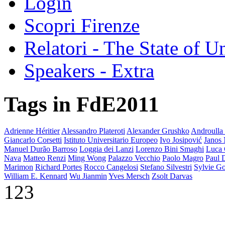
Login
Scopri Firenze
Relatori - The State of U
Speakers - Extra
Tags in FdE2011
Adrienne Héritier
Alessandro Plateroti
Alexander Grushko
Androulla 
Giancarlo Corsetti
Istituto Universitario Europeo
Ivo Josipović
Janos 
Manuel Durão Barroso
Loggia dei Lanzi
Lorenzo Bini Smaghi
Luca 
Nava
Matteo Renzi
Ming Wong
Palazzo Vecchio
Paolo Magro
Paul 
Marimon
Richard Portes
Rocco Cangelosi
Stefano Silvestri
Sylvie Go
William E. Kennard
Wu Jianmin
Yves Mersch
Zsolt Darvas
123